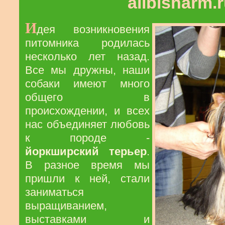
alibisharm.r
И
дея возникновения
питомника родилась
несколько лет назад.
Все мы дружны, наши
собаки имеют много
общего в
происхождении, и всех
нас объединяет любовь
к породе -
йоркширский терьер
.
В разное время мы
пришли к ней, стали
заниматься
выращиванием,
выставками и